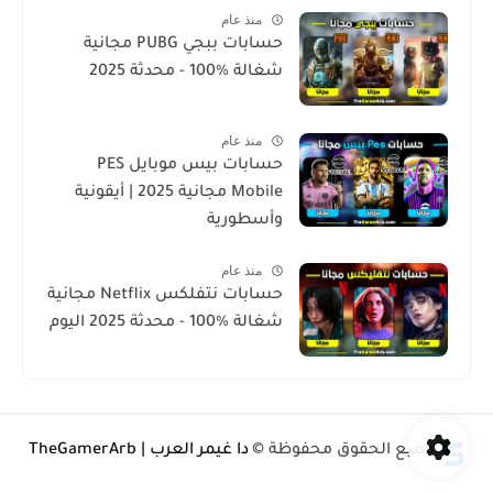
منذ عام
حسابات ببجي PUBG مجانية
شغالة %100 - محدثة 2025
منذ عام
حسابات بيس موبايل PES
Mobile مجانية 2025 | أيقونية
وأسطورية
منذ عام
حسابات نتفلكس Netflix مجانية
شغالة %100 - محدثة 2025 اليوم
جميع الحقوق محفوظة ©
دا غيمر العرب | TheGamerArb