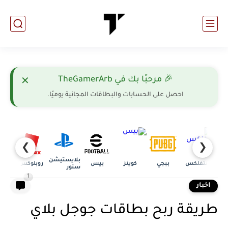
🎉 مرحبًا بك في TheGamerArb
✕
احصل على الحسابات والبطاقات المجانية يوميًا.
❯
❮
بلايستيشن
نتفلكس
ببجي
كوينز
بيس
روبلوكس
فري 
ستور
1
اخبار
طريقة ربح بطاقات جوجل بلاي