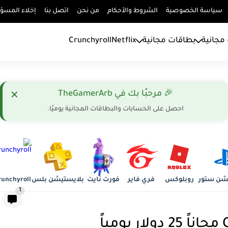
سياسة الخصوصية
الشروط والأحكام
من نحن
اتصل بنا
إخلاء المسؤو
مجانية
بطاقات مجانية
Netflix
Crunchyroll
🎉 مرحبًا بك في TheGamerArb
✕
احصل على الحسابات والبطاقات المجانية يوميًا.
شن ستور
روبلوكس
فري فاير
فورت نايت
بلايستيشن بلس
runchyroll
1