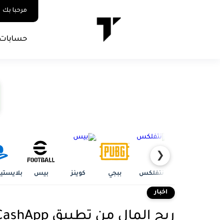
مرحبا بك
حسابات 
❮
نتفلكس
ببجي
كوينز
بيس
بلايستي
اخبار
ربح المال من تطبيق CashApp مجاناً 25 دولار يومياً