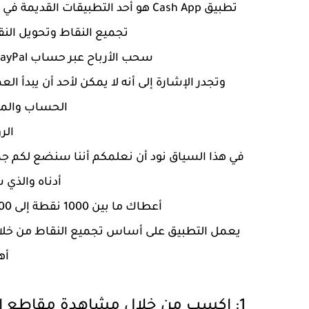
تطبيق Cash App هو أحد التطبيقات ا
تجميع النقاط وتحويل النقا
سحب الأرباح عبر حساب PayPal سواء تم تفعيله أم لا فلا مشكلة في ذلك
الحساب والمص
الر
في هذا السياق نود أن نعلمكم أننا سنضع لكم جمي
أدناه والذي
أعطاك ما بين 1000 نقطة إلى 3000 نقطة مجانًا كهدية لك عن طريق التطبيق
يعمل التطبيق على أساس تجميع النقاط من خلال 
أه
1: اكسب من خلال مشاهدة مقاطع الفيديو والإعلانات