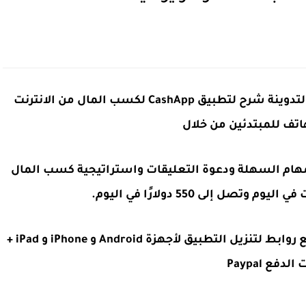
زوار شبكة TheGamerArb نقدم لكم في هذه التدوينة شرح لتطبيق CashApp لكسب المال من الانترنت
هاتف للمبتدئين من خلال
لمهام السهلة ودعوة التعليقات واستراتيجية كسب المال
بأسهل الطرق وأمانها وصدقها عبر الهاتف مع روابط لتنزيل التطبيق لأجهزة Android و iPhone و iPad +
الدفع Paypal